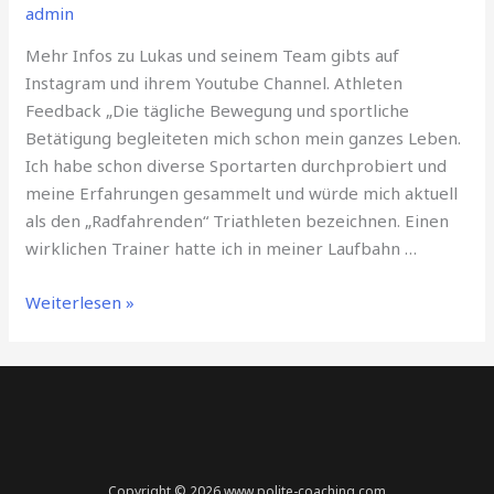
admin
Mehr Infos zu Lukas und seinem Team gibts auf
Instagram und ihrem Youtube Channel. Athleten
Feedback „Die tägliche Bewegung und sportliche
Betätigung begleiteten mich schon mein ganzes Leben.
Ich habe schon diverse Sportarten durchprobiert und
meine Erfahrungen gesammelt und würde mich aktuell
als den „Radfahrenden“ Triathleten bezeichnen. Einen
wirklichen Trainer hatte ich in meiner Laufbahn …
Athleten
Weiterlesen »
Feedback
von
Lukas
Kuntermann
Copyright © 2026 www.polite-coaching.com