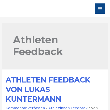
Zum
Inhalt
MAI
springen
MEN
Athleten
Feedback
ATHLETEN FEEDBACK
VON LUKAS
KUNTERMANN
Kommentar verfassen
/
Athlet:innen Feedback
/ Von